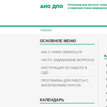
Перейти
к
основному
содержанию
ГЛАВНАЯ
Пропустить
ОСНОВНОЕ МЕНЮ
Пропустить
Навигация
Основное
меню
КАК С НАМИ СВЯЗАТЬСЯ
К
П
ЧАСТО ЗАДАВАЕМЫЕ ВОПРОСЫ
к
к
ИНСТРУКЦИЯ ПО РАБОТЕ В
д
СДО
о
ПРОГРАММЫ ДЛЯ РАБОТЫ С
МАТЕРИАЛАМИ КУРСОВ
КАЛЕНДАРЬ
Пропустить
Календарь