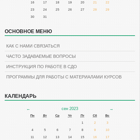
16
17
18
19
20
21
22
23
24
25
26
27
28
29
30
31
Пропустить
ОСНОВНОЕ МЕНЮ
Пропустить
Навигация
Основное
меню
КАК С НАМИ СВЯЗАТЬСЯ
ЧАСТО ЗАДАВАЕМЫЕ ВОПРОСЫ
ИНСТРУКЦИЯ ПО РАБОТЕ В СДО
ПРОГРАММЫ ДЛЯ РАБОТЫ С МАТЕРИАЛАМИ КУРСОВ
КАЛЕНДАРЬ
Пропустить
Календарь
Предыдущий
Следующий
←
сен 2023
→
месяц
месяц
Пн
Вт
Ср
Чт
Пт
Сб
Вс
1
2
3
4
5
6
7
8
9
10
11
12
13
14
15
16
17