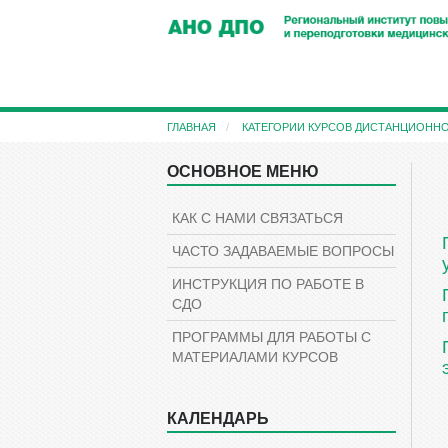
Перейти
к
основному
содержанию
ГЛАВНАЯ
КАТЕГОРИИ КУРСОВ ДИСТАНЦИОНН
Пропустить
ОСНОВНОЕ МЕНЮ
Пропустить
Навигация
Основное
меню
КАК С НАМИ СВЯЗАТЬСЯ
ЧАСТО ЗАДАВАЕМЫЕ ВОПРОСЫ
ИНСТРУКЦИЯ ПО РАБОТЕ В
СДО
ПРОГРАММЫ ДЛЯ РАБОТЫ С
МАТЕРИАЛАМИ КУРСОВ
КАЛЕНДАРЬ
Пропустить
Календарь